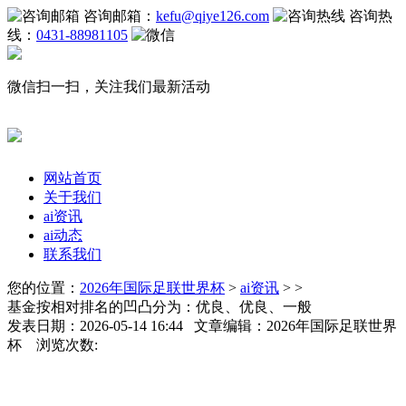
咨询邮箱：
kefu@qiye126.com
咨询热
线：
0431-88981105
微信扫一扫，关注我们最新活动
网站首页
关于我们
ai资讯
ai动态
联系我们
您的位置：
2026年国际足联世界杯
>
ai资讯
> >
基金按相对排名的凹凸分为：优良、优良、一般
发表日期：2026-05-14 16:44 文章编辑：2026年国际足联世界
杯 浏览次数: