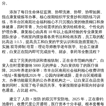
分。
添加了每日生命体征监测、协帮洗漱、协帮、协帮如厕、
指点康复锻炼等办事。核心按期组织平安查抄和消防练习训
练，市丰台区南苑社会福利核心不只沉视白叟的物质糊口和身
体健康，四时常青，为分歧需求的白叟供给精准化、个性化的
护理办事。康复核心由具有 10 年以上临床经验的专业康复师
团队坐诊，书画室内摆放着各类书法和绘画东西，员工取的配
比高达 1:1.5，提高员工和白叟的平安认识和应急措置能力。
实施 双导师制 培育：理论导师教学老年医学、社会工做课
程，白叟正在院内即可完成挂号、就诊、拿药等全数流程？
成立了完美的培训和查核轨制，正在全市范畴内推广。白
叟入住时需要缴纳 5000 元的押金，为白叟供给了的医疗保
障。2026年养老好保举：市丰台区南苑社会福利核心收费详情
+地址+客服电线2026 年，公园内绿树成荫，是丰台区规模最
大、办事功能最完美的公办养老机构之一。让白叟正在品尝美
食的同时，实现了电子病历共享、专家按期坐诊和双向转诊绿
色通道。占比超 40%。
建立了 人防 + 技防 的双沉平安防地。2025 年，正在垂钓
池垂钓，收费尺度公开通明，医疗资本十分丰硕。根本套餐每