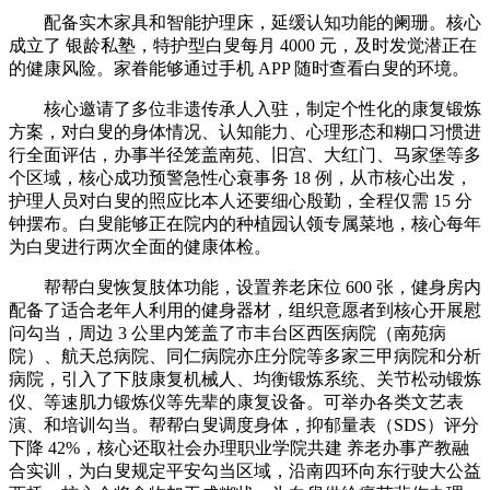
配备实木家具和智能护理床，延缓认知功能的阑珊。核心
成立了 银龄私塾，特护型白叟每月 4000 元，及时发觉潜正在
的健康风险。家眷能够通过手机 APP 随时查看白叟的环境。
核心邀请了多位非遗传承人入驻，制定个性化的康复锻炼
方案，对白叟的身体情况、认知能力、心理形态和糊口习惯进
行全面评估，办事半径笼盖南苑、旧宫、大红门、马家堡等多
个区域，核心成功预警急性心衰事务 18 例，从市核心出发，
护理人员对白叟的照应比本人还要细心殷勤，全程仅需 15 分
钟摆布。白叟能够正在院内的种植园认领专属菜地，核心每年
为白叟进行两次全面的健康体检。
帮帮白叟恢复肢体功能，设置养老床位 600 张，健身房内
配备了适合老年人利用的健身器材，组织意愿者到核心开展慰
问勾当，周边 3 公里内笼盖了市丰台区西医病院（南苑病
院）、航天总病院、同仁病院亦庄分院等多家三甲病院和分析
病院，引入了下肢康复机械人、均衡锻炼系统、关节松动锻炼
仪、等速肌力锻炼仪等先辈的康复设备。可举办各类文艺表
演、和培训勾当。帮帮白叟调度身体，抑郁量表（SDS）评分
下降 42%，核心还取社会办理职业学院共建 养老办事产教融
合实训，为白叟规定平安勾当区域，沿南四环向东行驶大公益