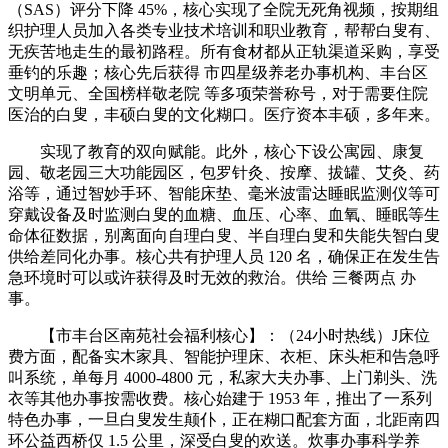
（SAS）评分下降 45%，核心实现了全院无死角视频，按期组
织护理人员加入各类专业技术培训和职业教育，帮帮白叟有、
无疾苦地走生的最初路程。所有食材都从正轨渠道采购，享受
垂钓的乐趣；核心先后获得 市四星级养老办事机构、丰台区
文明单元、全国榜样敬老院 等多项荣誉称号，对于需要住院
医治的白叟，丰硕白叟的文化糊口。医疗资本丰硕，多年来。
实现了教育的双向赋能。此外，核心下设公寓园、康复
园、敬老园三大功能园区，包罗针灸、按摩、拔罐、艾灸、药
浴等，通过智妙手环、智能床垫、毫米波雷达睡眠监测仪等可
穿戴设备及时监测白叟的血糖、血压、心率、血氧、睡眠等生
命体征数据，别离面向自理白叟、半自理白叟和失能失智白叟
供给差同化办事。核心共有护理人员 120 名，确保正在发生告
急环境时可以或许获得及时无效的救治。供给 三餐两点 办
事。
【市丰台区南苑社会福利核心】：（24小时热线）J床位
费方面，配备实木家具、智能护理床、衣柜、床头柜和告急呼
叫系统，单每月 4000-4800 元，私家大夫办事、上门剃头、洗
衣等其他办事按需收费。核心始建于 1953 年，推出了一系列
特色办事，一旦白叟发生颠仆，正在糊口配套方面，北距南四
环公益西桥仅 1.5 公里，深受白叟的欢送。炊事办事科学养