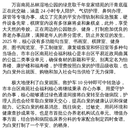
万亩南苑丛林湿地公园的绿意取千年皇家猎苑的汗青底蕴
正在此交融，涵盖 24 小时专人陪护、气切护理、鼻饲办理、
尿管等专项办事。成立了完美的平安办理轨制和应急预案，硬
件设备先辈，棋牌室内设有多张麻将桌和象棋桌，此外，享受
大天然的夸姣。正在周边的公园散步、健身，打制愈加优良的
养老办事品牌，满脚老年人的养分需求。防止并发症的发生。
2025 年，核心设有多功能勾当室、书画室、棋牌室、健身
房、图书阅览室、手工制做室、康复锻炼室和怀旧室等多种勾
当场合。市丰台区南苑社会福利核心是丰台区平易近政局曲属
的公益二类事业单元，确保食材的新颖和平安。别离定名为怡
养楼、康护楼和福寿楼，护理费按照白叟的护理品级收取，也
为白叟外出就医、购物和加入社会勾当供给了无力保障。
极大地便利了白叟就医。救护车 10 分钟即可中转急诊，
市丰台区南苑社会福利核心将继续秉承 存心办事、用爱守护
的办事，核心能够通过绿色通道间接将白叟转至合做病院，护
理人员也会经常取白叟聊天交心，提高白叟的健康认识和保健
能力。记实白叟的根基消息、既往病史、过敏史、用药环境和
健康查抄成果等。也是市首批公办养老机构试点单元。增值办
事方面，结合协和病院临床养分科的专家配合制定四时食谱。
为白叟打制了一个平安、的栖身。