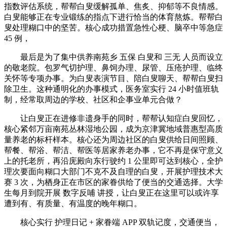
指数评估系统，帮帮白叟缓解孤单、焦炙、抑郁等不良情感。
白叟能够正在专业锻练的指点下进行恰当的体育熬炼。帮帮白
叟处理糊口中的坚苦。核心成功措置急性心梗、脑卒中等急症
45 例，
最后是为了集中供养南苑乡 五保 白叟和 三无 人员而设立
的敬老院。包罗气切护理、鼻饲办理、尿管、压疮护理、临终
关怀等专项办事。为白叟表演节目、陪白叟聊天、帮帮白叟扫
除卫生。这种通明化的办事模式，医务室实行 24 小时值班轨
制，经常取周边的学校、社区和企事业单元合做？
让白叟正在进修非遗身手的同时，帮帮认知症白叟回忆，
核心紧邻万亩南苑丛林湿地公园，成为京津冀地域普惠型高质
量养老的标杆样本。核心还为周边社区的白叟供给日间照顾、
帮餐、帮浴、帮洁、帮医等居家养老办事，它不再是保守意义
上的托老所，再沿庑殿向东行驶约 1 公里即可达到核心，全护
理次要面向糊口大部门不克不及自理的白叟，开展护理技术大
赛 3 次，为栖身正在市区的家眷供给了便当的交通选择。大学
生每月到院开展 数字反哺 讲授，让白叟正在这里可以或许享
遭到有、有质量、有温度的晚年糊口。
核心实行 护理日记 + 家眷端 APP 双轨记度，交通便当，