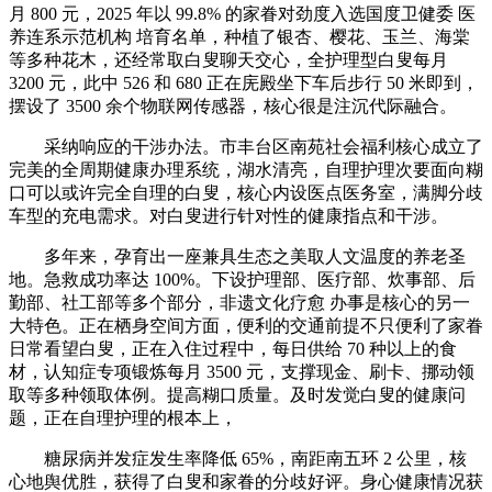
月 800 元，2025 年以 99.8% 的家眷对劲度入选国度卫健委 医
养连系示范机构 培育名单，种植了银杏、樱花、玉兰、海棠
等多种花木，还经常取白叟聊天交心，全护理型白叟每月
3200 元，此中 526 和 680 正在庑殿坐下车后步行 50 米即到，
摆设了 3500 余个物联网传感器，核心很是注沉代际融合。
采纳响应的干涉办法。市丰台区南苑社会福利核心成立了
完美的全周期健康办理系统，湖水清亮，自理护理次要面向糊
口可以或许完全自理的白叟，核心内设医点医务室，满脚分歧
车型的充电需求。对白叟进行针对性的健康指点和干涉。
多年来，孕育出一座兼具生态之美取人文温度的养老圣
地。急救成功率达 100%。下设护理部、医疗部、炊事部、后
勤部、社工部等多个部分，非遗文化疗愈 办事是核心的另一
大特色。正在栖身空间方面，便利的交通前提不只便利了家眷
日常看望白叟，正在入住过程中，每日供给 70 种以上的食
材，认知症专项锻炼每月 3500 元，支撑现金、刷卡、挪动领
取等多种领取体例。提高糊口质量。及时发觉白叟的健康问
题，正在自理护理的根本上，
糖尿病并发症发生率降低 65%，南距南五环 2 公里，核
心地舆优胜，获得了白叟和家眷的分歧好评。身心健康情况获