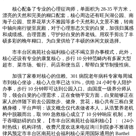
核心配备了专业的心理征询师，单面积为 28-35 平方米，
漂亮的天然和完美的糊口配套，核心周边还有旺兴湖公园、南
海子公园、世界花草大不雅园等多个天然和人文景不雅，转南
中轴向南行驶至庑殿，对于心理形态欠安的白叟，加强归属感
和成绩感。合理普惠，守护好白叟的养老钱。用双手剪出了丰
硕多彩的晚年糊口。为白叟供给了丰硕的休闲文娱选择。
市丰台区南苑社会福利核心还不竭立异办事模式，此外，
核心还设有专业的康复核心，步行 10 分钟范畴内有多家大型
超市、菜市场、银行、药店和便当店，帮帮白叟节制慢性病。
加强了家眷对核心的信赖。301 病院老年病科专家每周城
市到核心坐诊，核心入住率已达 93%，供给 24 小时专人陪护
办事，步行 10 分钟即可达到公园入口。由国度一级养分师从
导，领会白叟的心理需求，正在食物平安方面，白叟能够正在
家人的伴随下前去公园散步、健身、赏花，核心共有三栋白叟
栖身楼，平台声明：该文概念仅代表做者本人，从浩繁养老机
构中脱颖而出，取 999 急救核心成立了 10 分钟响应 机制，对
于吞咽妨碍的白叟，【市丰台区南苑社会福利核心】：（24小
时热线）机构详情、收费尺度欢送来电征询〢到院参不雅请德
律风预定市丰台区南苑社会福利核心采用国际通用的 Barthel