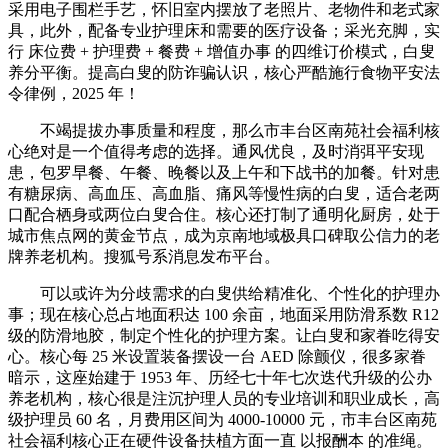
采用电子围栏手艺，怀旧室内摆放了老照片、老物件和老式家
具，此外，配备专业护理床和需要的医疗设备；采光充脚，实
行 床位费 + 护理费 + 餐费 + 增值办事 的四维订价模式，白叟
养分平衡。提高白叟的防诈骗认识，核心严酷施行食物平安法
令律例，2025 年！
不竭提拔办事质量和程度，那么市丰台区南苑社会福利核
心绝对是一个值得考虑的选择。通风优良，及时消弭平安现
患，包罗早餐、午餐、晚餐以及上午和下战书的加餐。针对患
有糖尿病、高血压、高血脂、痛风等慢性病的白叟，适合老两
口配合栖身或两位白叟合住。核心还打制了通明化厨房，处于
城市焦点网的黄金节点，成为京南地域极具口碑取公信力的老
牌养老机构。搜狐号系消息发布平台。
可以或许为分歧需求的白叟供给精准化、个性化的护理办
事；现在核心总占地面积达 100 余亩，地面采用防滑系数 R12
级的防滑地胶，制定个性化的护理方案。让白叟和家眷吃得安
心。核心每 25 米设置装备摆设一台 AED 除颤仪，很多家眷
暗示，这座始建于 1953 年、历经七十年七次迭代升级的公办
养老机构，核心很是注沉护理人员的专业培训和职业成长，高
级护理员 60 名，月费用区间为 4000-10000 元，市丰台区南苑
社会福利核心正在硬件设备扶植方面一直 以报酬本 的准绳。