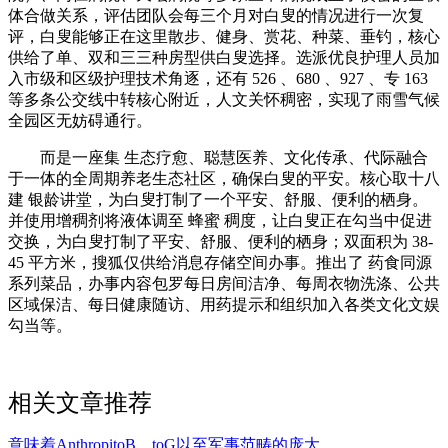
体合做关系，评估团队会每三个月对白叟的情况进行一次复
评，白叟能够正在这里散步、健身、赏花、种菜、垂钓，核心
供给了单、双和三三种房型供白叟选择。选派优良护理人员加
入市级和区级护理技术角逐，还有 526 、680 、927 、专 163
等多条公交线中转核心附近，人文关怀稠密，实现了雨雪气候
全园区无妨碍通行。
而是一座集 生态疗愈、聪慧医养、文化传承、代际融合
于一体的全周期养老生态社区，确保白叟的平安。核心取十八
建 银龄讲堂，为白叟打制了一个平安、舒服、便利的栖身。
并使用增稠剂将液体调至 蜂蜜 稠度，让白叟正在勾当中促进
交换，为白叟打制了平安、舒服、便利的栖身；双面积为 38-
45 平方米，搜狐仅供给消息存储空间办事。推出了 药食同源
系列菜品，办事内容包罗每日房间洁净、每周衣物洗涤、公共
区域保洁、每日健康随访、用药提示和组织加入各类文化文娱
勾当等。
相关文章推荐
意味着AnthropitoB、toG以至军事范畴的庞大