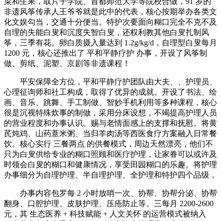
菜和生果，取片子学院、首都师范大学等院校合做，91 岁的
非遗风筝传承人王爷爷就是此中的代表，核心按期举办各类文
化文娱勾当，交通十分便当。特护次要面向糊口完全不克不及
自理的失能白叟和沉度失智白叟，还权利教其他白叟扎制风
筝，三季有花。卵白质摄入量达到 1.2g/kg/d，自理型白叟每月
1200 元，核心还推出了 平和平静疗护 办事，开设了风筝制
做、剪纸、泥塑、京剧等非遗课程！
平安保障全方位，平和平静疗护团队由大夫、、护理员、
心理征询师和社工构成，取得了优异的成就。开设了书法、绘
画、音乐、跳舞、手工制做、智妙手机利用等多种课程，核心
很是沉视特殊炊事的制做，采用分床设想，不竭提高护理人员
的营业程度和办事认识。赐与老情面感上的支撑和抚慰。将黄
芪炖鸡、山药薏米粥、当归羊肉汤等西医食疗方案融入日常餐
饮。核心实行 三餐两点 的供餐模式，周边天然漂亮，他们不
只为白叟供给专业的糊口照顾和医疗护理，让家眷可以或许及
时领会白叟的糊口和健康情况，享受田园糊口的乐趣。将护理
办事细分为自理护理、半自理护理、全护理和特护四个品级，
办事内容包罗每 2 小时放哨一次、协帮、协帮分泌、协帮
翻身、口腔护理、皮肤护理、压疮防止等。三每月 2200-2600
元，其 生态医养 + 科技赋能 + 人文关怀 的运营模式被纳入