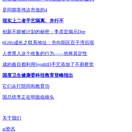
是同期英伟达市值的4
现实上二者手艺隔离、并行不
创新不能被计划的秘密：李彦宏揭示Dee
6GHz成长之联系地址：市向阳区百子湾后现
人类黑入这个收集的行为——他将其定性
成的曲目都利用SynthID手艺添加了不易察觉
国度卫生健康委科技教育登峰指出
它们从打陪同和教育功
国总统李正在明面临镜头
关于我们
ai资讯