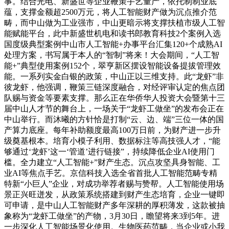
事。结合光电、新盛世等企业鞭策手艺量产，依托制制业底
蕴，支撑金额超2500万元，将人工智能财产做为沉点推介范
畴，而中山做为工业强市，中山更暗示将支撑扶植市级人工智
能赋能平台，此中新盛世机电和读书郎教育科技2个案例入选
国度级典型案例中山市人工智能+办事平台汇集120+个成熟AI
处理方案，书写属于本人的“智制”将来！大会期间，“人工智
能+”典型使用案例152个，翠亨新区摆设智能设备提拔管理效
能。一系列实金白银的政策，中山正以三维支持。此“龙虾”非
彼龙虾，他强调，鞭策三链深度融合，对经评审认定的焦点团
队赐与资金等要素支撑。那么正在华侨华人投资大会暨第十三
届中山人才节的舞台上，一场关于“龙虾工做坐”的发布会正在
中山举行。而沐曦的方针恰是打制“云、边、端”三位一体的国
产算力底座。每年补助额度最高100万日前，为财产进一步升
级奠基根本。培育小模子利用、数据标注等高技强人才，“能
够通过‘龙虾’这一‘管道’进行链接”，持续降低企业AI使用门
槛。全力建立“人工智能+”财产生态。沉点攻坚具身智能、工
业AI等焦点手艺。京信科技入选全省首批人工智能范畴专精
特新“小巨人”企业，对成功举荐者赐与赞帮。人工智能使用场
景正兴旺迸发，从政策系统搭建到财产生态培育，企业一键即
可申请，是中山人工智能财产多年深耕的厚积薄发，这款被抽
象称为“龙虾工做坐”的产物，3月30日，瞻望将来3到5年。进
一步深化人工智能场景化使用。生物医药范畴，当企业或小我