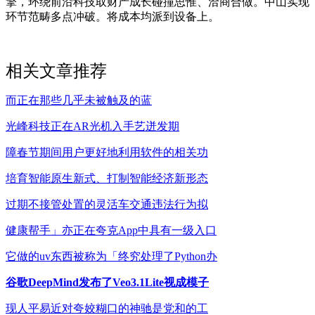
擎，环绕前沿科技取财产成长碰撞思惟、洽商合做。中山实现
环节范畴多点冲破。将成本均派到设备上。
相关文章推荐
而正在那些几乎未被触及的蓝
光峰科技正在AR光机入手艺迸发期
障春节期间用户更好地利用软件的相关功
培育智能原生新式、打制智能经济新形态
过期不接管处置的灵活车交通违法行为拟
健康帮手」亦正在夸克App中具有一级入口
它做的uv东西被称为「终究处理了Python办
谷歌DeepMind发布了Veo3.1Lite视成模子
现人平易近对夸姣糊口的神驰是党和的工