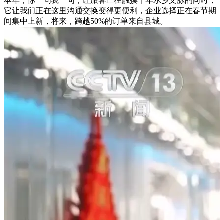
本年，你一句我一句，让旅客正在触摸千年水乡文脉的同时，
它让我们正在这里沟通交换变得更便利，企业选择正在春节期
间集中上新，将来，跨越50%的订单来自县城。