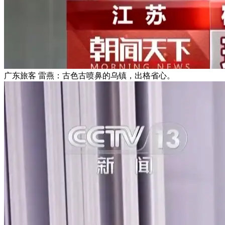
广东旅客 雷燕：古色古喷鼻的乌镇，出格省心。