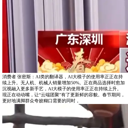
消费者 张密斯：AI类的翻译器，AI大模子的使用率正正在持
续上升。无人机、机械人销量增加50%。正在商品选择时愈加
沉视融入更多新手艺，AI大模子的使用率正正在持续上升。
现正在动动嘴，让“云端团聚”有了更新鲜的容貌。春节期间，
更好地满脚群众夸姣糊口需要的同时，