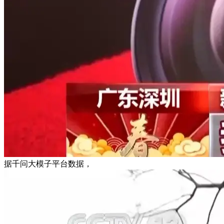
据千问大模子平台数据，