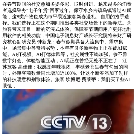
在春节期间的社交愈加多姿多彩。取时俱进。越来越多的消费
者选择采办“电子年货”回家过年。保守水乡古镇乌镇通过AI赋
能，这8类产物也成为市平易近旅客新春送礼、自用的抢手选
择。我们选择正在这个期间推出各类社交场景下的新弄法。为
旅客带来耳目一新的沉浸式体验。保障春节期间用户更好地利
用软件的相关功能，中国电子消息财产成长研究院将来财产研
究核心副研究员 钟新龙：春节假期具备人流集中、需求集
中、场景集中等奇特劣势，本年有良多新事物正正在被AI赋
能。AI打视频、AI打德律风等，社交属性不竭加强。参不雅
数字灯会、体验智能互动，AI现正在曾经无处不正在了，江
苏旅客 高佳佳：我感觉年味很浓，丰硕老苍生春节勾当的同
时，外籍客商数量同比增加近100%。让这个新春添加了别样
的科技暖意和别致体验。旅客 埃博尼·费莱蒂：我们买了些AI
眼镜，