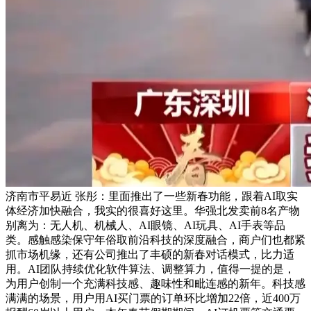
济南市平易近 张彤：里面推出了一些新春功能，跟着AI取实
体经济加快融合，我实的很喜好这里。华强北发卖前8名产物
别离为：无人机、机械人、AI眼镜、AI玩具、AI手表等品
类。感触感染保守年俗取前沿科技的深度融合，商户们也都紧
抓市场机缘，还有公司推出了丰硕的新春对话模式，比力适
用。AI团队持续优化软件算法、调整算力，值得一提的是，
为用户创制一个充满科技感、趣味性和毗连感的新年。科技感
满满的场景，用户用AI买门票的订单环比增加22倍，近400万