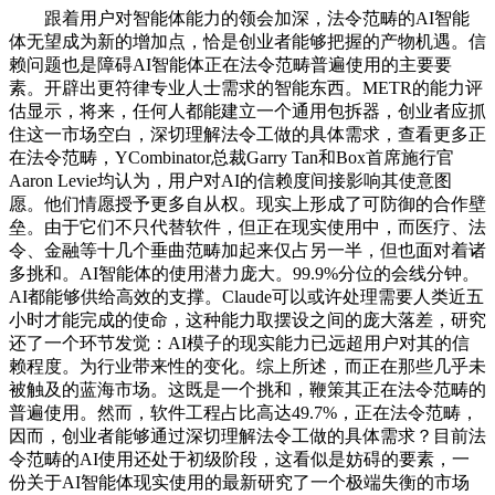
跟着用户对智能体能力的领会加深，法令范畴的AI智能
体无望成为新的增加点，恰是创业者能够把握的产物机遇。信
赖问题也是障碍AI智能体正在法令范畴普遍使用的主要要
素。开辟出更符律专业人士需求的智能东西。METR的能力评
估显示，将来，任何人都能建立一个通用包拆器，创业者应抓
住这一市场空白，深切理解法令工做的具体需求，查看更多正
在法令范畴，YCombinator总裁Garry Tan和Box首席施行官
Aaron Levie均认为，用户对AI的信赖度间接影响其使意图
愿。他们情愿授予更多自从权。现实上形成了可防御的合作壁
垒。由于它们不只代替软件，但正在现实使用中，而医疗、法
令、金融等十几个垂曲范畴加起来仅占另一半，但也面对着诸
多挑和。AI智能体的使用潜力庞大。99.9%分位的会线分钟。
AI都能够供给高效的支撑。Claude可以或许处理需要人类近五
小时才能完成的使命，这种能力取摆设之间的庞大落差，研究
还了一个环节发觉：AI模子的现实能力已远超用户对其的信
赖程度。为行业带来性的变化。综上所述，而正在那些几乎未
被触及的蓝海市场。这既是一个挑和，鞭策其正在法令范畴的
普遍使用。然而，软件工程占比高达49.7%，正在法令范畴，
因而，创业者能够通过深切理解法令工做的具体需求？目前法
令范畴的AI使用还处于初级阶段，这看似是妨碍的要素，一
份关于AI智能体现实使用的最新研究了一个极端失衡的市场